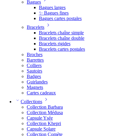
Bagues
Bagues larges
✨ Bagues fines
Bagues cartes postales
Bracelets
Bracelets chaîne simple
Bracelets chaîne double
Bracelets rigides
Bracelets cartes postales
Broches
Barrettes
Colliers
Sautoirs
Badges
Guirlandes
Magnets
Cartes cadeaux
Collections
Collection Barbara
Collection Médusa
Capsule Ysée
Collection Khepri
Capsule Solare
Collection Comète