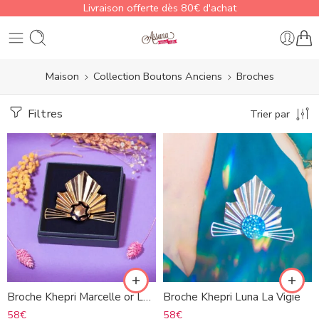
Livraison offerte dès 80€ d'achat
Maison
Collection Boutons Anciens
Broches
Filtres
Trier par
Broche Khepri Marcelle or La Vigie
Broche Khepri Luna La Vigie
58
€
58
€