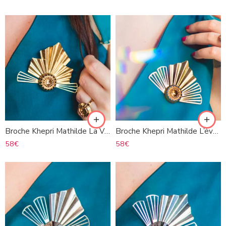
Broche Khepri Mathilde La Vigie
Broche Khepri Mathilde L’éveillée
58
€
58
€