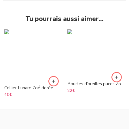
Tu pourrais aussi aimer…
Boucles d’oreilles puces Zoé argenté
Collier Lunare Zoé dorée
22
€
40
€