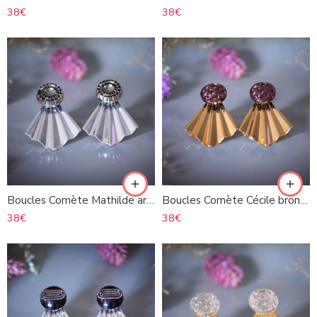
38
€
38
€
Boucles Comète Mathilde argenté
Boucles Comète Cécile bronze
38
€
38
€