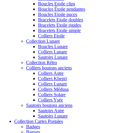
Boucles Etoile clips
Boucles Étoile pendantes
Boucles Etoile puces
Bracelets Etoile doubles
Bracelets Etoile rigides
Bracelets Etoile simple
Colliers Etoile
Collection Lunare
Boucles Lunare
Colliers Lunare
Sautoirs Lunare
Collection Rétro
Colliers boutons anciens
Colliers Astre
Colliers Khepri
Colliers Lunare
Colliers Médusa
Colliers Solare
Colliers Ysée
Sautoirs boutons anciens
Sautoirs Astre
Sautoirs Lunare
Collection Cartes Postales
Badges
Bagues