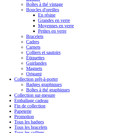
Boîtes à thé vintage
Boucles d'oreilles
En résine
Grandes en verre
Moyennes en verre
Petites en verre
Bracelets
Cadres
Carnets
Colliers et sautoirs
Étiquettes
Guirlandes
Magnets
Origami
Collection prêt-à-porter
Badges graphiques
Boîtes à thé graphiques
Collection sur-mesure
Emballage cadeau
Fin de collection
Papeterie
Promotion
Tous les badges
Tous les bracelets
Tous les colliers