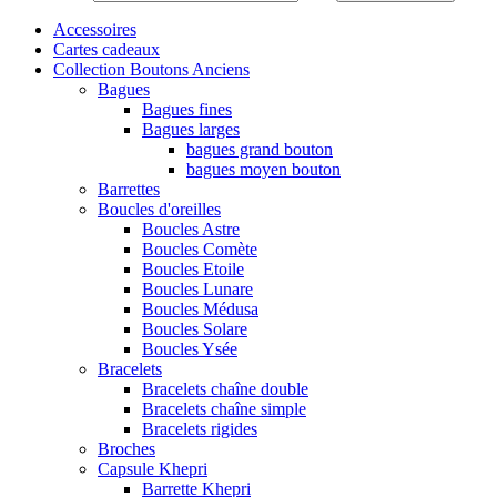
Accessoires
Cartes cadeaux
Collection Boutons Anciens
Bagues
Bagues fines
Bagues larges
bagues grand bouton
bagues moyen bouton
Barrettes
Boucles d'oreilles
Boucles Astre
Boucles Comète
Boucles Etoile
Boucles Lunare
Boucles Médusa
Boucles Solare
Boucles Ysée
Bracelets
Bracelets chaîne double
Bracelets chaîne simple
Bracelets rigides
Broches
Capsule Khepri
Barrette Khepri