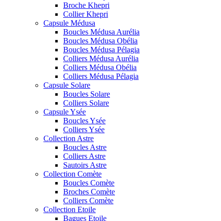
Broche Khepri
Collier Khepri
Capsule Médusa
Boucles Médusa Aurélia
Boucles Médusa Obélia
Boucles Médusa Pélagia
Colliers Médusa Aurélia
Colliers Médusa Obélia
Colliers Médusa Pélagia
Capsule Solare
Boucles Solare
Colliers Solare
Capsule Ysée
Boucles Ysée
Colliers Ysée
Collection Astre
Boucles Astre
Colliers Astre
Sautoirs Astre
Collection Comète
Boucles Comète
Broches Comète
Colliers Comète
Collection Etoile
Bagues Etoile