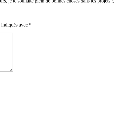
urs, je te souhaite plein de bonnes choses dans tes projets :)
t indiqués avec
*