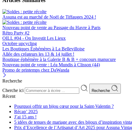
Articles Similaires
Assuna est au marché de Noël de Tiffauges 2024 !
Nouveau point de vente au Passage du Havre à Paris
Rétro Party #2
OILL #04 - On Investit Les Lieux
Octobre upcycling
Les Boutiques Éphémères à La Bellevilloise
Allée des créateurs les 13 & 14 juillet !
Boutique éphémère à la Galerie B & B + concours manucure
Nouveau point de vente : Léa Mundis à Clisson (44)
Promo de printemps chez DaWanda
Recherche
Cherche ici
Recherche
Récent
Pourquoi offrir un bijou cœur pour la Saint-Valentin ?
Récap’ 2025
J’ai 15 ans !
5 idées de tenues de mariage avec des bijoux d’inspiration vint
Prix d’Excellence de l’Artisanat d’Art 2025 pour Assuna Vinta