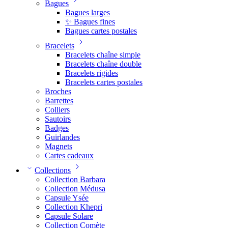
Bagues
Bagues larges
✨ Bagues fines
Bagues cartes postales
Bracelets
Bracelets chaîne simple
Bracelets chaîne double
Bracelets rigides
Bracelets cartes postales
Broches
Barrettes
Colliers
Sautoirs
Badges
Guirlandes
Magnets
Cartes cadeaux
Collections
Collection Barbara
Collection Médusa
Capsule Ysée
Collection Khepri
Capsule Solare
Collection Comète