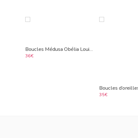
Boucles Médusa Obélia Louise
36
€
35
€