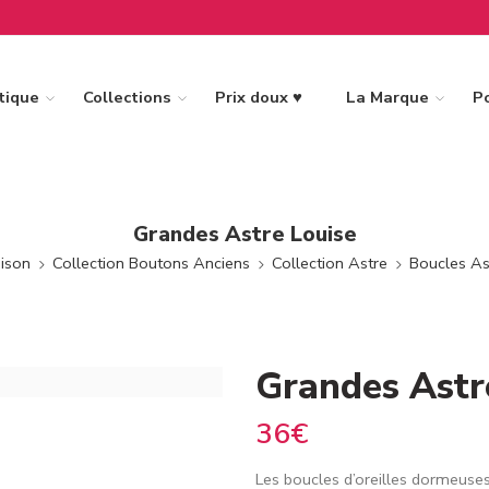
tique
Collections
Prix doux ♥
La Marque
Po
Grandes Astre Louise
ison
Collection Boutons Anciens
Collection Astre
Boucles As
Grandes Astr
36
€
Les boucles d’oreilles dormeuses