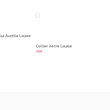
sa Aurélia Louise
Collier Astre Louise
36
€
Collier 
40
€