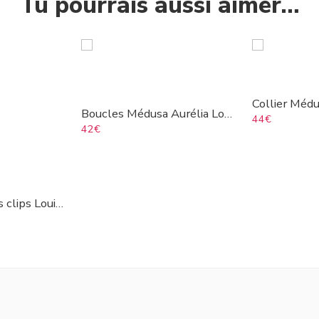
Tu pourrais aussi aimer…
Collier Médu
Boucles Médusa Aurélia Louise
44
€
42
€
Boucles d’oreilles clips Louise