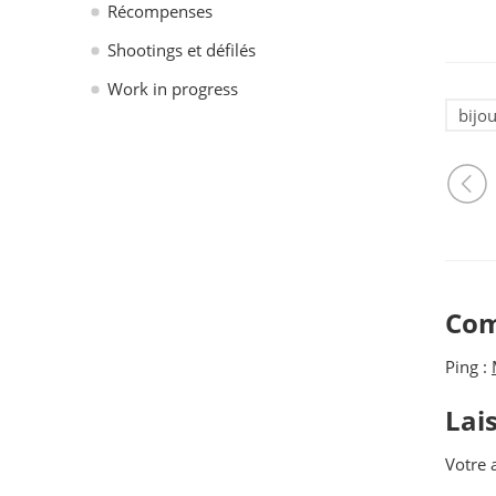
Récompenses
Shootings et défilés
Work in progress
bijou
Com
Ping :
Lai
Votre 