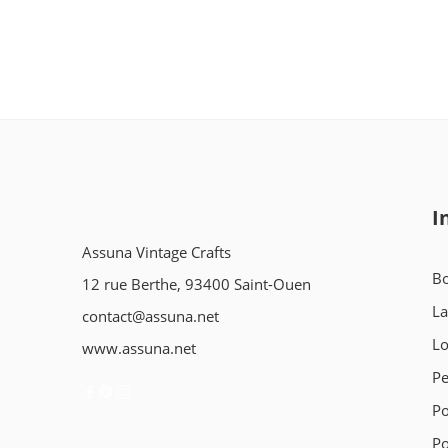
I
Assuna Vintage Crafts
Bo
12 rue Berthe, 93400 Saint-Ouen
L
contact@assuna.net
L
www.assuna.net
Pe
Po
Po