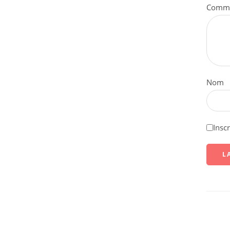
Comme
Nom
Insc