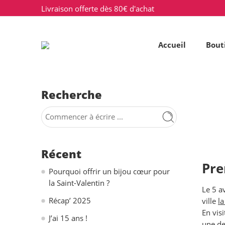
Livraison offerte dès 80€ d'achat
Accueil
Bout
Recherche
Récent
Pre
Pourquoi offrir un bijou cœur pour
la Saint-Valentin ?
Le 5 a
Récap’ 2025
ville
l
En visi
J’ai 15 ans !
une de