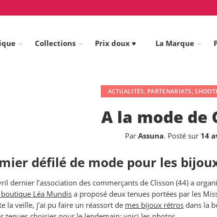
ique
Collections
Prix doux ♥
La Marque
ACTUALITÉS
,
PARTENARIATS
,
SHOOTI
A la mode de 
Par
Assuna
.
Posté sur
14 a
mier défilé de mode pour les bijou
vril dernier l’association des commerçants de Clisson (44) a organi
a boutique Léa Mundis
a proposé deux tenues portées par les Miss
te la veille, j’ai pu faire un réassort de
mes bijoux rétros
dans la b
s tenues choisies pour le lendemain; voici les photos.