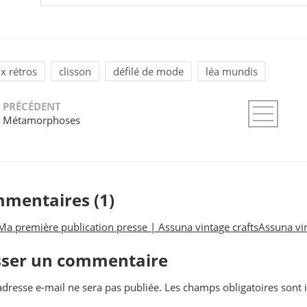
x rétros
clisson
défilé de mode
léa mundis
PRÉCÉDENT
Métamorphoses
mentaires (1)
Ma première publication presse | Assuna vintage craftsAssuna vin
sser un commentaire
adresse e-mail ne sera pas publiée.
Les champs obligatoires sont