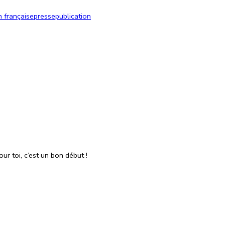
 française
presse
publication
r toi, c’est un bon début !