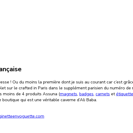
rançaise
esse ! Ou du moins la première dont je suis au courant car c’est grâce
plet sur le crafted in Paris dans le supplément parisien du numéro de
pas moins de 4 produits Assuna (
magnets
,
badges
,
carnets
et
étiquett
boutique qui est une véritable caverne d’Ali Baba.
ginetteenvoguette.com