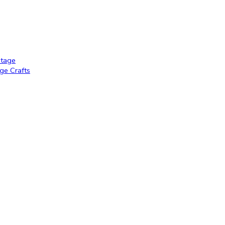
ntage
age Crafts