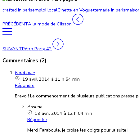
crafted in paris
emploi local
Ginette en Voguette
made in paris
maison
PRÉCÉDENT
A la mode de Clisson
SUIVANT
Rétro Party #2
Commentaires (2)
Faraboule
19 avril 2014 à 11 h 54 min
Répondre
Bravo ! Le commencement de plusieurs publications presse pou
Assuna
19 avril 2014 à 12 h 04 min
Répondre
Merci Faraboule, je croise les doigts pour la suite !