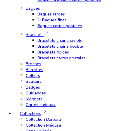
Bagues
Bagues larges
✨ Bagues fines
Bagues cartes postales
Bracelets
Bracelets chaîne simple
Bracelets chaîne double
Bracelets rigides
Bracelets cartes postales
Broches
Barrettes
Colliers
Sautoirs
Badges
Guirlandes
Magnets
Cartes cadeaux
Collections
Collection Barbara
Collection Médusa
Capsule Ysée