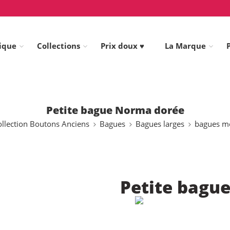
ique
Collections
Prix doux ♥
La Marque
Petite bague Norma dorée
llection Boutons Anciens
Bagues
Bagues larges
bagues m
Petite bagu