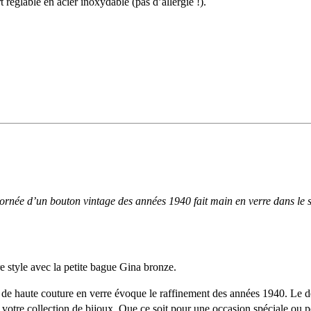
églable en acier inoxydable (pas d’allergie !).
ornée d’un bouton vintage des années 1940 fait main en verre dans le s
e style avec la petite bague Gina bronze.
 de haute couture en verre évoque le raffinement des années 1940. Le d
votre collection de bijoux. Que ce soit pour une occasion spéciale ou p