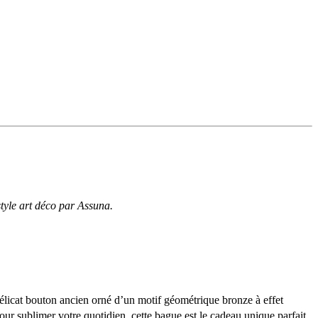
tyle art déco par Assuna.
élicat bouton ancien orné d’un motif géométrique bronze à effet
our sublimer votre quotidien, cette bague est le cadeau unique parfait