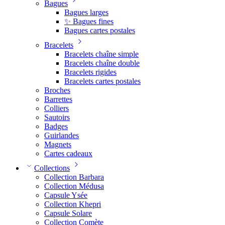
Bagues
Bagues larges
✨ Bagues fines
Bagues cartes postales
Bracelets
Bracelets chaîne simple
Bracelets chaîne double
Bracelets rigides
Bracelets cartes postales
Broches
Barrettes
Colliers
Sautoirs
Badges
Guirlandes
Magnets
Cartes cadeaux
Collections
Collection Barbara
Collection Médusa
Capsule Ysée
Collection Khepri
Capsule Solare
Collection Comète