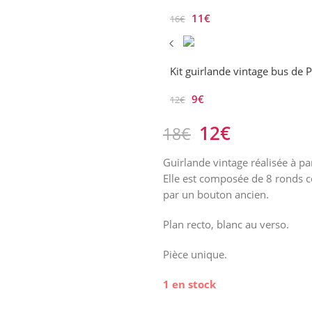
11
€
16
€
Kit guirlande vintage bus de P
9
€
12
€
12
€
18
€
Guirlande vintage réalisée à par
Elle est composée de 8 ronds co
par un bouton ancien.
Plan recto, blanc au verso.
Pièce unique.
1 en stock