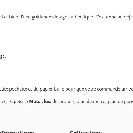
bel et bien d’une guirlande vintage authentique. C’est donc un obje
ge.
ite pochette et du papier bulle pour que votre commande arrive 
des
,
Papeterie
Mots clés:
décoration
,
plan de métro
,
plan de pari
nformations
Collections