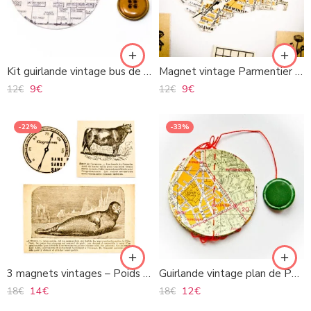
Kit guirlande vintage bus de Paris
Magnet vintage Parmentier Couronnes St Maur
9
€
9
€
12
€
12
€
-22%
-33%
3 magnets vintages – Poids Lourds
Guirlande vintage plan de Paris
14
€
12
€
18
€
18
€