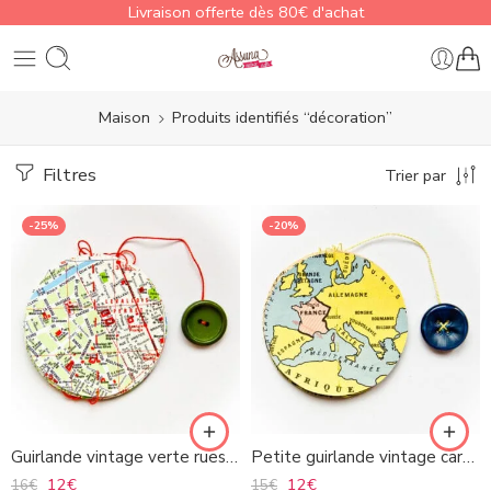
Livraison offerte dès 80€ d'achat
Maison
Produits identifiés “décoration”
Filtres
Trier par
-25%
-20%
Guirlande vintage verte rues de Paris
Petite guirlande vintage carte et textes
12
€
12
€
16
€
15
€