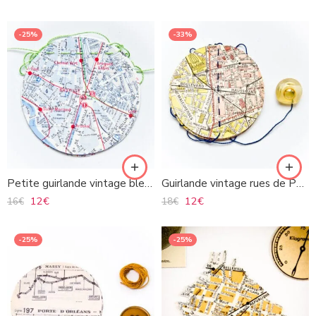
-25%
-33%
Petite guirlande vintage bleue plan de Paris
Guirlande vintage rues de Paris
12
€
12
€
16
€
18
€
-25%
-25%