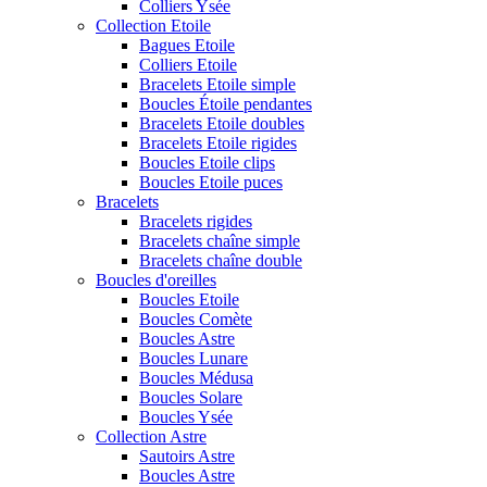
Colliers Ysée
Collection Etoile
Bagues Etoile
Colliers Etoile
Bracelets Etoile simple
Boucles Étoile pendantes
Bracelets Etoile doubles
Bracelets Etoile rigides
Boucles Etoile clips
Boucles Etoile puces
Bracelets
Bracelets rigides
Bracelets chaîne simple
Bracelets chaîne double
Boucles d'oreilles
Boucles Etoile
Boucles Comète
Boucles Astre
Boucles Lunare
Boucles Médusa
Boucles Solare
Boucles Ysée
Collection Astre
Sautoirs Astre
Boucles Astre