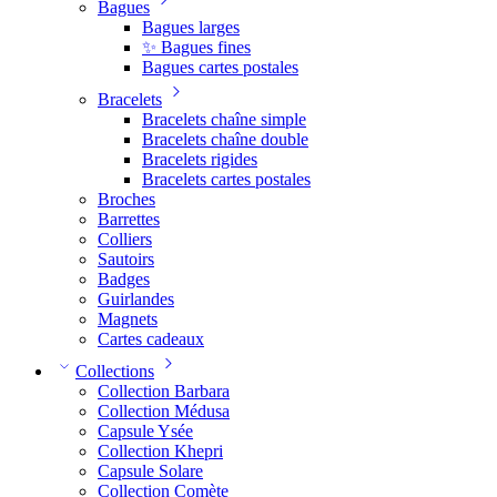
Bagues
Bagues larges
✨ Bagues fines
Bagues cartes postales
Bracelets
Bracelets chaîne simple
Bracelets chaîne double
Bracelets rigides
Bracelets cartes postales
Broches
Barrettes
Colliers
Sautoirs
Badges
Guirlandes
Magnets
Cartes cadeaux
Collections
Collection Barbara
Collection Médusa
Capsule Ysée
Collection Khepri
Capsule Solare
Collection Comète