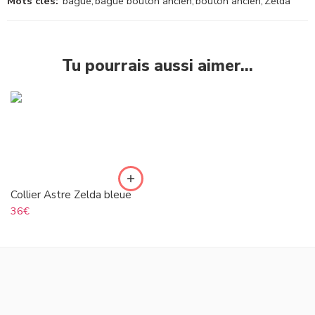
Mots clés:
bague
,
bague bouton ancien
,
bouton ancien
,
Zelda
Tu pourrais aussi aimer…
Collier Astre Zelda bleue
36
€