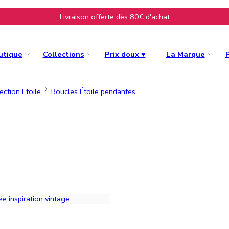
Livraison offerte dès 80€ d'achat
utique
Collections
Prix doux ♥
La Marque
ection Etoile
Boucles Étoile pendantes