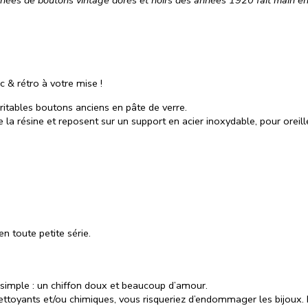
rnées de boutons vintage dorés et noirs des années 1920 fait main en 
 & rétro à votre mise !
ritables boutons anciens en pâte de verre.
e la résine et reposent sur un support en acier inoxydable, pour oreil
en toute petite série.
s simple : un chiffon doux et beaucoup d’amour.
ts nettoyants et/ou chimiques, vous risqueriez d’endommager les bijoux.