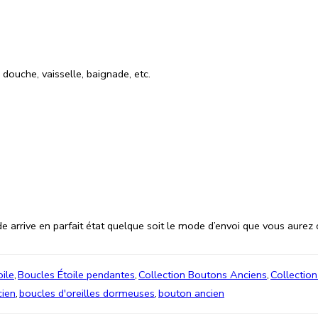
 douche, vaisselle, baignade, etc.
rive en parfait état quelque soit le mode d’envoi que vous aurez c
oile
,
Boucles Étoile pendantes
,
Collection Boutons Anciens
,
Collection
cien
,
boucles d'oreilles dormeuses
,
bouton ancien