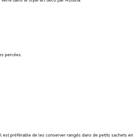
verre dans le style art déco par Assuna.
les percées.
 Il est préférable de les conserver rangés dans de petits sachets en