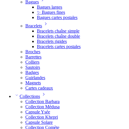
Bagues
Bagues larges
✨ Bagues fines
Bagues cartes postales
Bracelets
Bracelets chaîne simple
Bracelets chaîne double
Bracelets rigides
Bracelets cartes postales
Broches
Barrettes
Colliers
Sautoirs
Badges
Guirlandes
Magnets
Cartes cadeaux
Collections
Collection Barbara
Collection Médusa
Capsule Ysée
Collection Khepri
Capsule Solare
Collection Comète