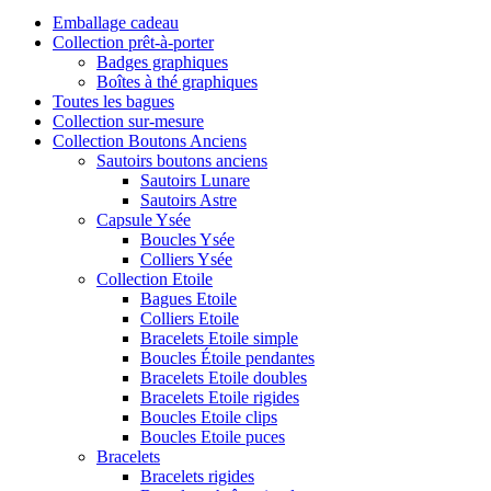
Emballage cadeau
Collection prêt-à-porter
Badges graphiques
Boîtes à thé graphiques
Toutes les bagues
Collection sur-mesure
Collection Boutons Anciens
Sautoirs boutons anciens
Sautoirs Lunare
Sautoirs Astre
Capsule Ysée
Boucles Ysée
Colliers Ysée
Collection Etoile
Bagues Etoile
Colliers Etoile
Bracelets Etoile simple
Boucles Étoile pendantes
Bracelets Etoile doubles
Bracelets Etoile rigides
Boucles Etoile clips
Boucles Etoile puces
Bracelets
Bracelets rigides