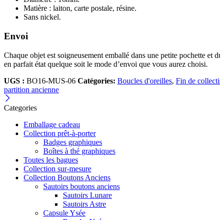
Matière : laiton, carte postale, résine.
Sans nickel.
Envoi
Chaque objet est soigneusement emballé dans une petite pochette et 
en parfait état quelque soit le mode d’envoi que vous aurez choisi.
UGS :
BO16-MUS-06
Catégories:
Boucles d'oreilles
,
Fin de collect
partition ancienne
Categories
Emballage cadeau
Collection prêt-à-porter
Badges graphiques
Boîtes à thé graphiques
Toutes les bagues
Collection sur-mesure
Collection Boutons Anciens
Sautoirs boutons anciens
Sautoirs Lunare
Sautoirs Astre
Capsule Ysée