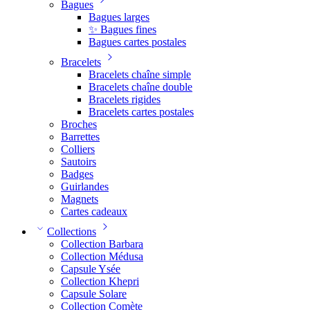
Bagues
Bagues larges
✨ Bagues fines
Bagues cartes postales
Bracelets
Bracelets chaîne simple
Bracelets chaîne double
Bracelets rigides
Bracelets cartes postales
Broches
Barrettes
Colliers
Sautoirs
Badges
Guirlandes
Magnets
Cartes cadeaux
Collections
Collection Barbara
Collection Médusa
Capsule Ysée
Collection Khepri
Capsule Solare
Collection Comète