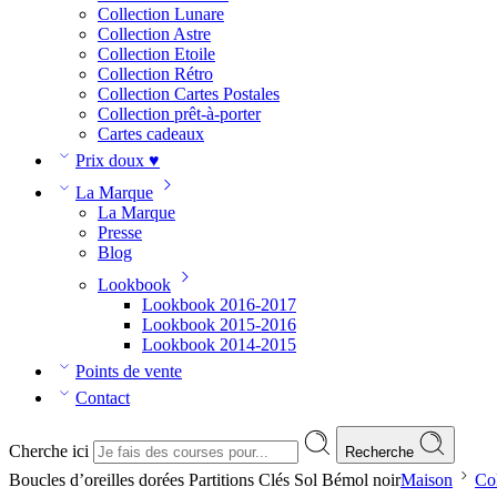
Collection Lunare
Collection Astre
Collection Etoile
Collection Rétro
Collection Cartes Postales
Collection prêt-à-porter
Cartes cadeaux
Prix doux ♥
La Marque
La Marque
Presse
Blog
Lookbook
Lookbook 2016-2017
Lookbook 2015-2016
Lookbook 2014-2015
Points de vente
Contact
Cherche ici
Recherche
Boucles d’oreilles dorées Partitions Clés Sol Bémol noir
Maison
Col