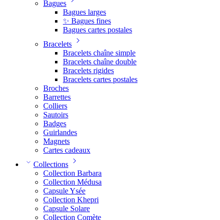
Bagues
Bagues larges
✨ Bagues fines
Bagues cartes postales
Bracelets
Bracelets chaîne simple
Bracelets chaîne double
Bracelets rigides
Bracelets cartes postales
Broches
Barrettes
Colliers
Sautoirs
Badges
Guirlandes
Magnets
Cartes cadeaux
Collections
Collection Barbara
Collection Médusa
Capsule Ysée
Collection Khepri
Capsule Solare
Collection Comète