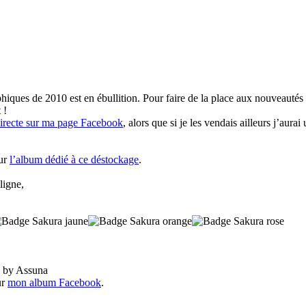
iques de 2010 est en ébullition. Pour faire de la place aux nouveautés el
 !
 directe sur ma page Facebook
, alors que si je les vendais ailleurs j’au
sur
l’album dédié à ce déstockage
.
ligne,
ur
mon album Facebook
.