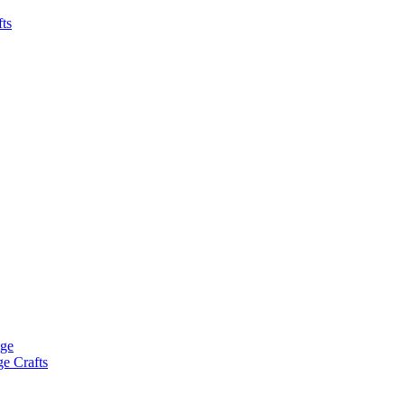
fts
age
ge Crafts