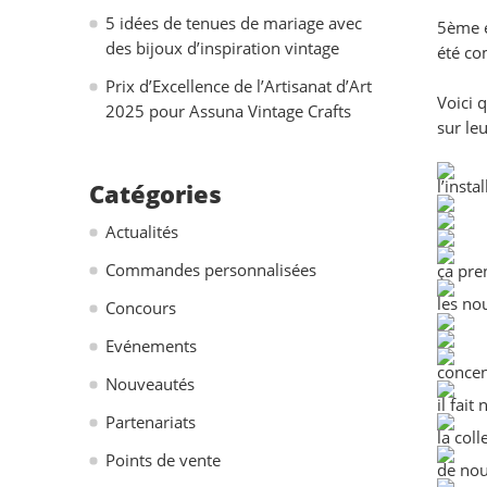
5 idées de tenues de mariage avec
5ème é
des bijoux d’inspiration vintage
été co
Prix d’Excellence de l’Artisanat d’Art
Voici 
2025 pour Assuna Vintage Crafts
sur le
l’insta
Catégories
Actualités
Commandes personnalisées
ça pre
les no
Concours
Evénements
concent
Nouveautés
il fait
Partenariats
la col
Points de vente
de nou