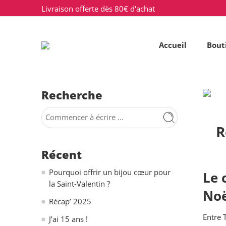
Livraison offerte dès 80€ d'achat
Accueil
Bout
Recherche
R
Récent
Pourquoi offrir un bijou cœur pour
Le 
la Saint-Valentin ?
Noë
Récap’ 2025
Entre T
J’ai 15 ans !