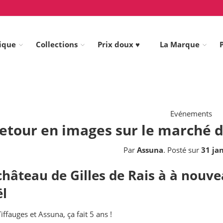
ique
Collections
Prix doux ♥
La Marque
Evénements
etour en images sur le marché d
Par
Assuna
.
Posté sur
31 ja
château de Gilles de Rais à à nouv
l
iffauges et Assuna, ça fait 5 ans !