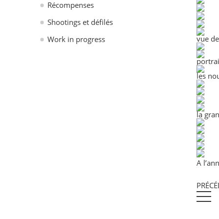
Récompenses
Shootings et défilés
vue de
Work in progress
portrai
les no
la gra
A l’an
PRÉCÉ