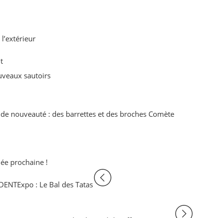
 l’extérieur
t
uveaux sautoirs
nde nouveauté : des barrettes et des broches Comète
née prochaine !
DENT
Expo : Le Bal des Tatas