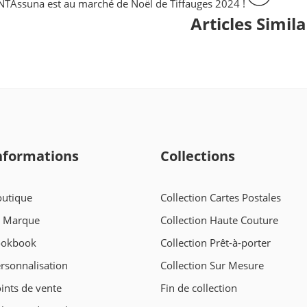
NT
Assuna est au marché de Noël de Tiffauges 2024 !
Articles Simila
nformations
Collections
utique
Collection Cartes Postales
a Marque
Collection Haute Couture
ookbook
Collection Prêt-à-porter
rsonnalisation
Collection Sur Mesure
ints de vente
Fin de collection