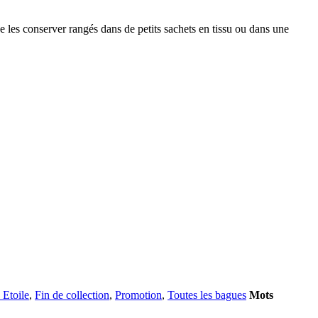
de les conserver rangés dans de petits sachets en tissu ou dans une
 Etoile
,
Fin de collection
,
Promotion
,
Toutes les bagues
Mots