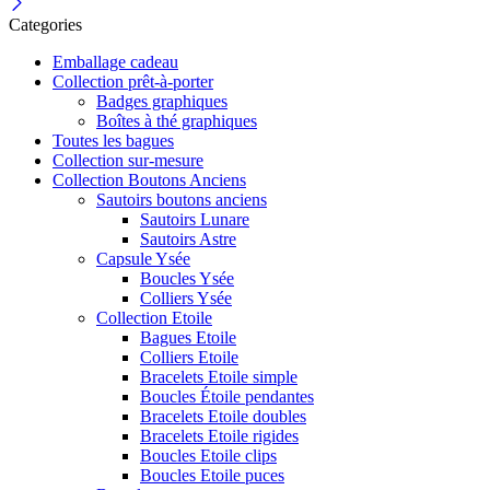
Categories
Emballage cadeau
Collection prêt-à-porter
Badges graphiques
Boîtes à thé graphiques
Toutes les bagues
Collection sur-mesure
Collection Boutons Anciens
Sautoirs boutons anciens
Sautoirs Lunare
Sautoirs Astre
Capsule Ysée
Boucles Ysée
Colliers Ysée
Collection Etoile
Bagues Etoile
Colliers Etoile
Bracelets Etoile simple
Boucles Étoile pendantes
Bracelets Etoile doubles
Bracelets Etoile rigides
Boucles Etoile clips
Boucles Etoile puces