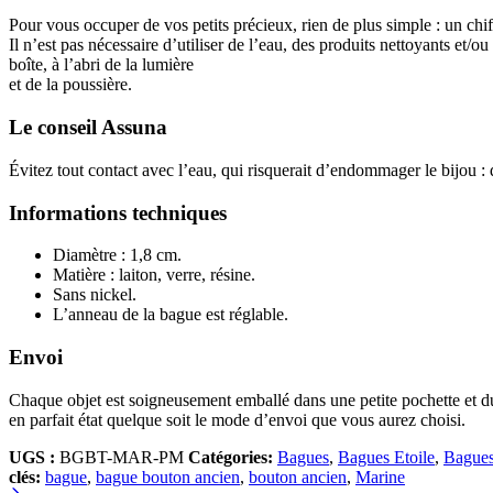
Pour vous occuper de vos petits précieux, rien de plus simple : un ch
Il n’est pas nécessaire d’utiliser de l’eau, des produits nettoyants et/
boîte, à l’abri de la lumière
et de la poussière.
Le conseil Assuna
Évitez tout contact avec l’eau, qui risquerait d’endommager le bijou : 
Informations techniques
Diamètre : 1,8 cm.
Matière : laiton, verre, résine.
Sans nickel.
L’anneau de la bague est réglable.
Envoi
Chaque objet est soigneusement emballé dans une petite pochette et 
en parfait état quelque soit le mode d’envoi que vous aurez choisi.
UGS :
BGBT-MAR-PM
Catégories:
Bagues
,
Bagues Etoile
,
Bagues
clés:
bague
,
bague bouton ancien
,
bouton ancien
,
Marine