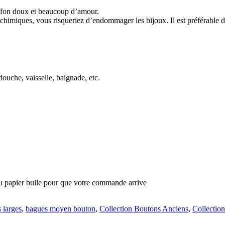
iffon doux et beaucoup d’amour.
ou chimiques, vous risqueriez d’endommager les bijoux. Il est préférable 
douche, vaisselle, baignade, etc.
du papier bulle pour que votre commande arrive
 larges
,
bagues moyen bouton
,
Collection Boutons Anciens
,
Collection