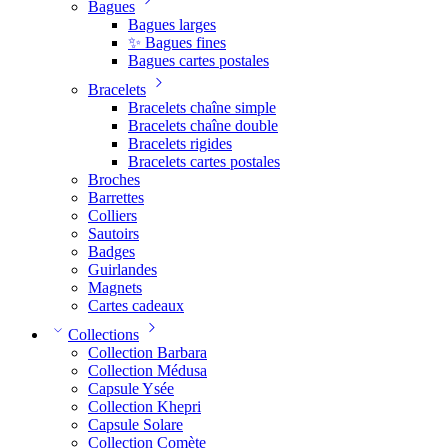
Bagues
Bagues larges
✨ Bagues fines
Bagues cartes postales
Bracelets
Bracelets chaîne simple
Bracelets chaîne double
Bracelets rigides
Bracelets cartes postales
Broches
Barrettes
Colliers
Sautoirs
Badges
Guirlandes
Magnets
Cartes cadeaux
Collections
Collection Barbara
Collection Médusa
Capsule Ysée
Collection Khepri
Capsule Solare
Collection Comète