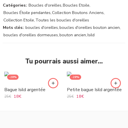
Catégories:
Boucles d'oreilles
,
Boucles Etoile
,
Boucles Étoile pendantes
,
Collection Boutons Anciens
,
Collection Etoile
,
Toutes les boucles d'oreilles
Mots clés:
boucles d'oreilles
,
boucles d'oreilles bouton ancien
,
boucles d'oreilles dormeuses
,
bouton ancien
,
Isild
Tu pourrais aussi aimer…
-28%
-28%
Bague Isild argentée
Petite bague Isild argentée
18
€
18
€
25
€
25
€