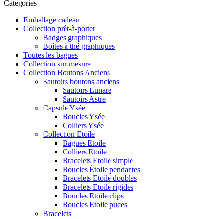
Categories
Emballage cadeau
Collection prêt-à-porter
Badges graphiques
Boîtes à thé graphiques
Toutes les bagues
Collection sur-mesure
Collection Boutons Anciens
Sautoirs boutons anciens
Sautoirs Lunare
Sautoirs Astre
Capsule Ysée
Boucles Ysée
Colliers Ysée
Collection Etoile
Bagues Etoile
Colliers Etoile
Bracelets Etoile simple
Boucles Étoile pendantes
Bracelets Etoile doubles
Bracelets Etoile rigides
Boucles Etoile clips
Boucles Etoile puces
Bracelets