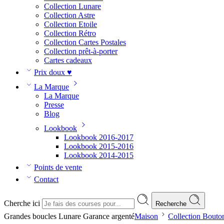
Collection Lunare
Collection Astre
Collection Etoile
Collection Rétro
Collection Cartes Postales
Collection prêt-à-porter
Cartes cadeaux
Prix doux ♥
La Marque
La Marque
Presse
Blog
Lookbook
Lookbook 2016-2017
Lookbook 2015-2016
Lookbook 2014-2015
Points de vente
Contact
Cherche ici
Recherche
Grandes boucles Lunare Garance argenté
Maison
Collection Bouto