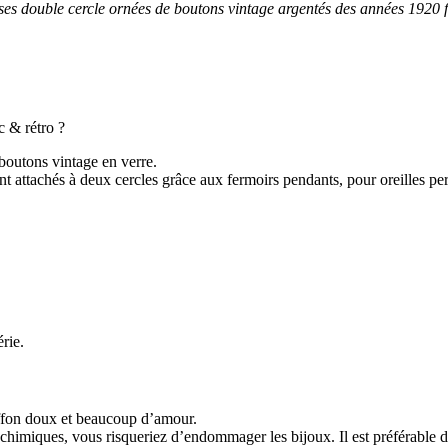
s double cercle ornées de boutons vintage argentés des années 1920 fai
c & rétro ?
 boutons vintage en verre.
ont attachés à deux cercles grâce aux fermoirs pendants, pour oreilles pe
érie.
iffon doux et beaucoup d’amour.
ou chimiques, vous risqueriez d’endommager les bijoux. Il est préférable 