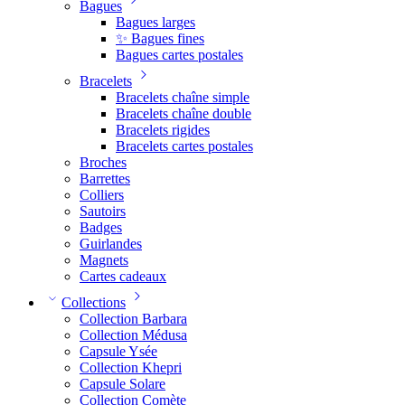
Bagues
Bagues larges
✨ Bagues fines
Bagues cartes postales
Bracelets
Bracelets chaîne simple
Bracelets chaîne double
Bracelets rigides
Bracelets cartes postales
Broches
Barrettes
Colliers
Sautoirs
Badges
Guirlandes
Magnets
Cartes cadeaux
Collections
Collection Barbara
Collection Médusa
Capsule Ysée
Collection Khepri
Capsule Solare
Collection Comète