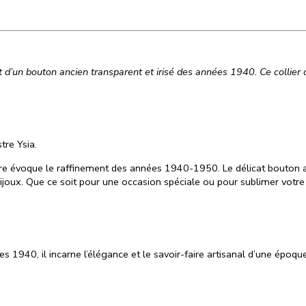
et d’un bouton ancien transparent et irisé des années 1940. Ce collier d
tre Ysia.
rre évoque le raffinement des années
1940-1950
. Le délicat bouton
bijoux. Que ce soit pour une occasion spéciale ou pour sublimer votre q
ées
1940
, il incarne l’élégance et le savoir-faire artisanal d’une époq