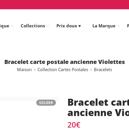
ique
Collections
Prix doux ♥
La Marque
Bracelet carte postale ancienne Violettes
Maison
Collection Cartes Postales
Bracelets
Bracelet car
SOLDER
ancienne Vio
20
€