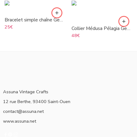
Bracelet simple chaîne Georgette orange
25
€
Collier Médusa Pélagia Georgette
48
€
Assuna Vintage Crafts
12 rue Berthe, 93400 Saint-Ouen
contact@assuna.net
www.assuna.net