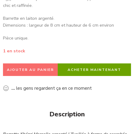
chic et raffinée.
Barrette en laiton argenté.
Dimensions : largeur de 8 cm et hauteur de 6 cm environ
Pièce unique.
1 en stock
AJOUTER AU PANIER
ACHETER MAINTENANT
...
les gens regardent ça en ce moment
Description
Barrette Khépri Marcelle argenté L’Eveillée à forme de scarabée