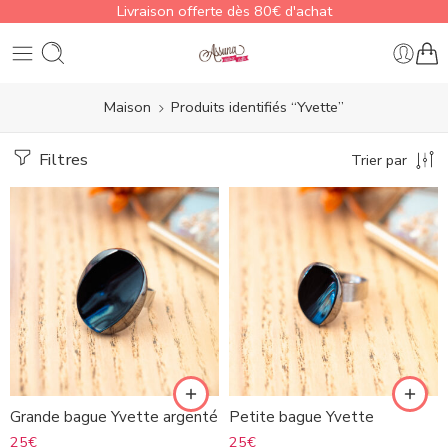
Livraison offerte dès 80€ d'achat
Maison
Produits identifiés “Yvette”
Filtres
Trier par
Grande bague Yvette argenté
Petite bague Yvette
25
€
25
€