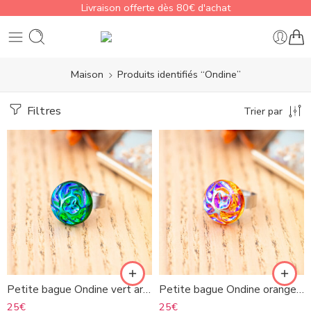
Livraison offerte dès 80€ d'achat
Maison
Produits identifiés “Ondine”
Filtres
Trier par
Petite bague Ondine vert argenté
Petite bague Ondine orange argenté
25
€
25
€