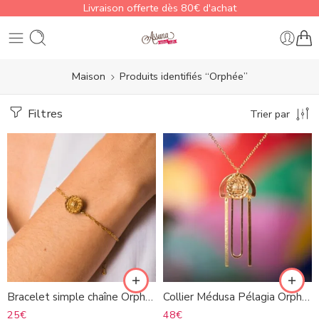
Livraison offerte dès 80€ d'achat
Maison
Produits identifiés “Orphée”
Filtres
Trier par
Bracelet simple chaîne Orphée
Collier Médusa Pélagia Orphée
25
€
48
€