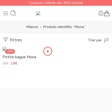
Livraison offerte dès 80€ d'achat
Maison
Produits identifiés “Mona”
Filtres
Trier par
-28%
Petite bague Mona
18
€
25
€