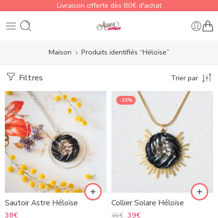
Livraison offerte dès 80€ d'achat
Maison
Produits identifiés “Héloïse”
Filtres
Trier par
-15%
Sautoir Astre Héloïse
Collier Solare Héloïse
38
€
39
€
46
€