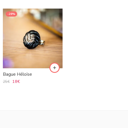
-28%
Bague Héloïse
18
€
25
€