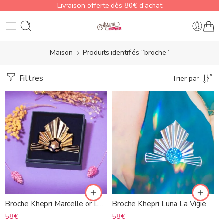
Livraison offerte dès 80€ d'achat
Maison
Produits identifiés “broche”
Filtres
Trier par
Broche Khepri Marcelle or La Vigie
Broche Khepri Luna La Vigie
58
€
58
€