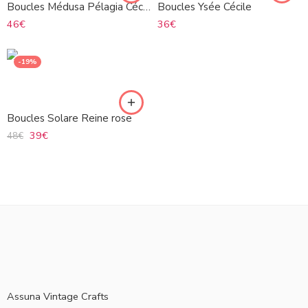
Boucles Médusa Pélagia Cécile bronze
Boucles Ysée Cécile
46
€
36
€
-19%
Boucles Solare Reine rose
39
€
48
€
Assuna Vintage Crafts