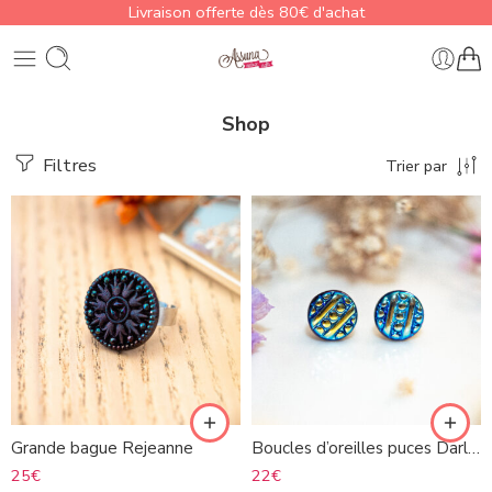
Livraison offerte dès 80€ d'achat
Shop
Filtres
Trier par
Grande bague Rejeanne
Boucles d’oreilles puces Darlene 2
25
€
22
€