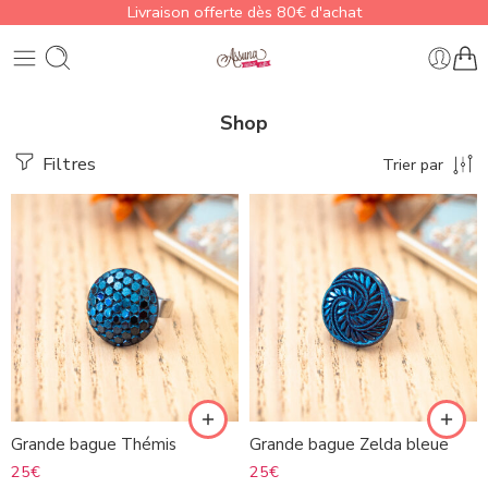
Livraison offerte dès 80€ d'achat
Shop
Filtres
Trier par
Grande bague Thémis
Grande bague Zelda bleue
25
€
25
€