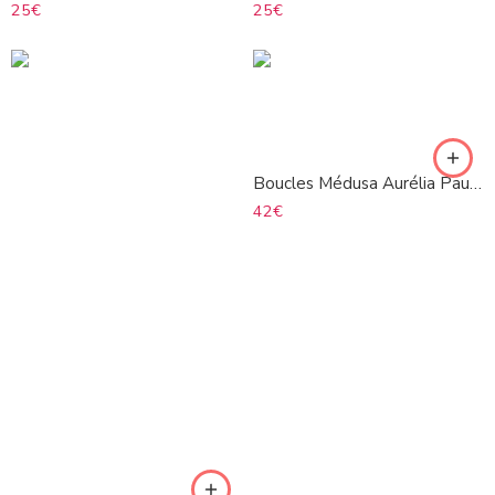
25
€
25
€
Boucles Médusa Aurélia Paula noir
42
€