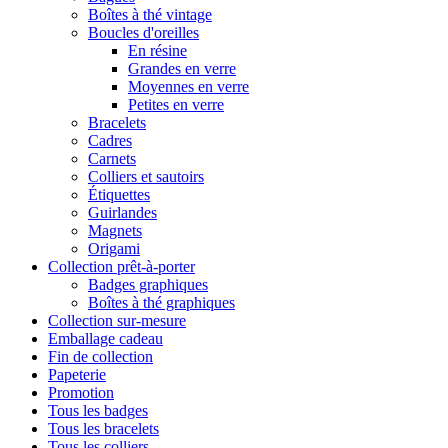
Boîtes à thé vintage
Boucles d'oreilles
En résine
Grandes en verre
Moyennes en verre
Petites en verre
Bracelets
Cadres
Carnets
Colliers et sautoirs
Étiquettes
Guirlandes
Magnets
Origami
Collection prêt-à-porter
Badges graphiques
Boîtes à thé graphiques
Collection sur-mesure
Emballage cadeau
Fin de collection
Papeterie
Promotion
Tous les badges
Tous les bracelets
Tous les colliers