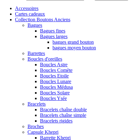
Accessoires
Cartes cadeaux
Collection Boutons Anciens
Bagues
Bagues fines
Bagues larges
bagues grand bouton
bagues moyen bouton
Barrettes
Boucles d'oreilles
Boucles Astre
Boucles Comète
Boucles Etoile
Boucles Lunare
Boucles Médusa
Boucles Solare
Boucles Ysée
Bracelets
Bracelets chaîne double
Bracelets chaîne simple
Bracelets rigides
Broches
Capsule Khepri
Barrette Khepri