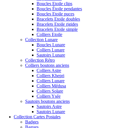
Boucles Etoile clips
Boucles Étoile pendantes
Boucles Etoile puces
Bracelets Etoile doubles
Bracelets Etoile rigides
Bracelets Etoile simple
Colliers Etoile
Collection Lunare
Boucles Lunare
Colliers Lunare
Sautoirs Lunare
Collection Rétro
Colliers boutons anciens
Colliers Astre
Colliers Khepri
Colliers Lunare
Colliers Médusa
Colliers Solare
Colliers Ysée
Sautoirs boutons anciens
Sautoirs Astre
Sautoirs Lunare
Collection Cartes Postales
Badges
Bagues