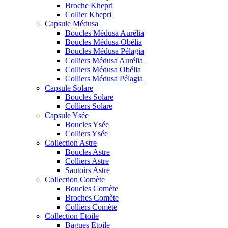
Broche Khepri
Collier Khepri
Capsule Médusa
Boucles Médusa Aurélia
Boucles Médusa Obélia
Boucles Médusa Pélagia
Colliers Médusa Aurélia
Colliers Médusa Obélia
Colliers Médusa Pélagia
Capsule Solare
Boucles Solare
Colliers Solare
Capsule Ysée
Boucles Ysée
Colliers Ysée
Collection Astre
Boucles Astre
Colliers Astre
Sautoirs Astre
Collection Comète
Boucles Comète
Broches Comète
Colliers Comète
Collection Etoile
Bagues Etoile